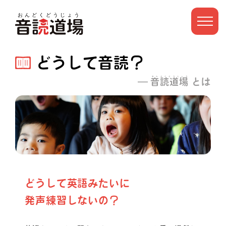
おんどくどうじょう
どうして音読？
おんどくどうじょう
音読道場
とは
どうして英語みたいに
発声練習しないの？